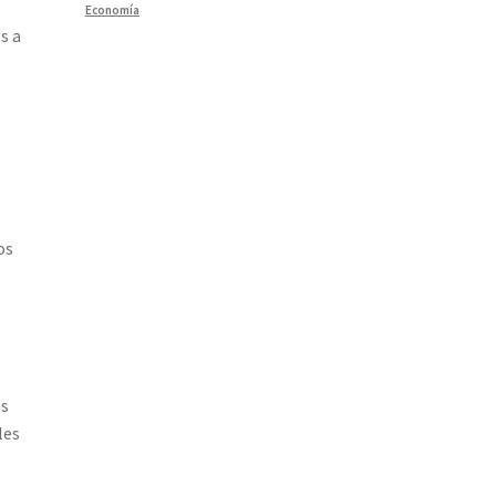
Economía
s a
os
es
les