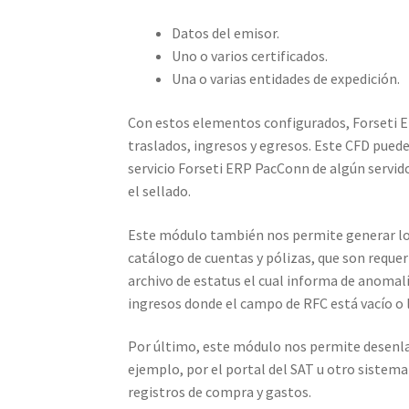
Datos del emisor.
Uno o varios certificados.
Una o varias entidades de expedición.
Con estos elementos configurados, Forseti E
traslados, ingresos y egresos. Este CFD pued
servicio Forseti ERP PacConn de algún servido
el sellado.
Este módulo también nos permite generar los 
catálogo de cuentas y pólizas, que son reque
archivo de estatus el cual informa de anomalí
ingresos donde el campo de RFC está vacío o l
Por último, este módulo nos permite desenl
ejemplo, por el portal del SAT u otro sistema
registros de compra y gastos.