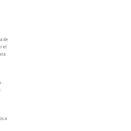
a de
r el
ara
n
e
os a