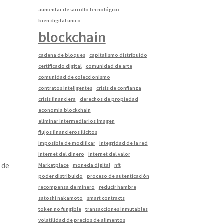
aumentar desarrollo tecnológico
bien digital unico
blockchain
cadena de bloques
capitalismo distribuido
certificado digital
comunidad de arte
comunidad de coleccionismo
contratos inteligentes
crisis de confianza
crisis financiera
derechos de propiedad
economia blockchain
eliminar intermediarios Imagen
flujos financieros ilícitos
imposible de modificar
integridad de la red
internet del dinero
internet del valor
 de
Marketplace
moneda digital
nft
poder distribuido
proceso de autenticación
recompensa de minero
reducir hambre
satoshi nakamoto
smart contracts
token no fungible
transacciones inmutables
volatilidad de precios de alimentos