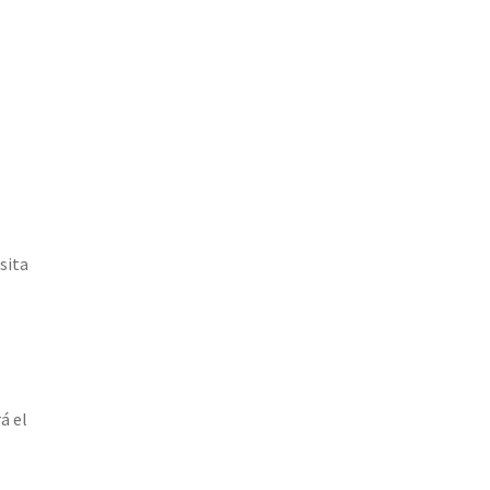
sita
á el