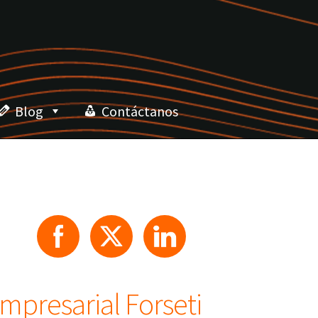
Blog
Contáctanos
mpresarial Forseti