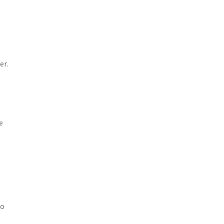
er.
e
lo