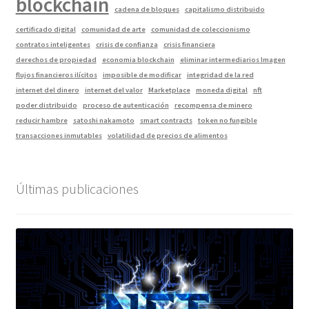
blockchain
cadena de bloques
capitalismo distribuido
certificado digital
comunidad de arte
comunidad de coleccionismo
contratos inteligentes
crisis de confianza
crisis financiera
derechos de propiedad
economia blockchain
eliminar intermediarios Imagen
flujos financieros ilícitos
imposible de modificar
integridad de la red
internet del dinero
internet del valor
Marketplace
moneda digital
nft
poder distribuido
proceso de autenticación
recompensa de minero
reducir hambre
satoshi nakamoto
smart contracts
token no fungible
transacciones inmutables
volatilidad de precios de alimentos
Últimas publicaciones