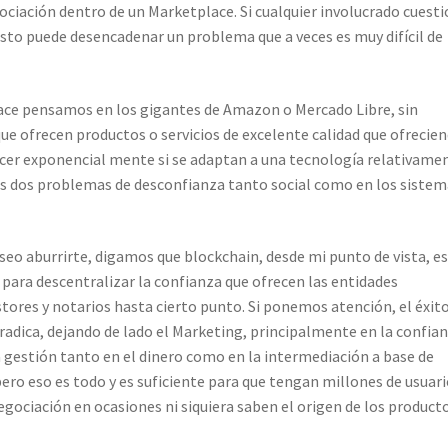
ociación dentro de un Marketplace. Si cualquier involucrado cuest
 esto puede desencadenar un problema que a veces es muy difícil de
ace pensamos en los gigantes de Amazon o Mercado Libre, sin
ue ofrecen productos o servicios de excelente calidad que ofrecie
cer exponencial mente si se adaptan a una tecnología relativame
tos dos problemas de desconfianza tanto social como en los siste
deseo aburrirte, digamos que blockchain, desde mi punto de vista, e
 para descentralizar la confianza que ofrecen las entidades
tores y notarios hasta cierto punto. Si ponemos atención, el éxit
dica, dejando de lado el Marketing, principalmente en la confia
a gestión tanto en el dinero como en la intermediación a base de
ero eso es todo y es suficiente para que tengan millones de usuari
gociación en ocasiones ni siquiera saben el origen de los product