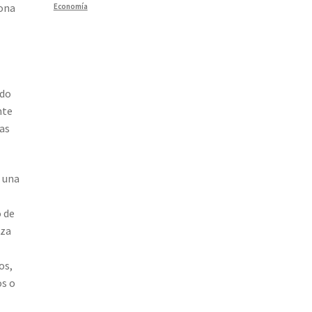
iona
Economía
ndo
nte
mas
s una
o de
nza
os,
os o