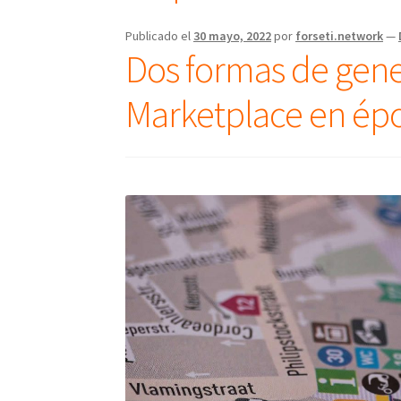
Publicado el
30 mayo, 2022
por
forseti.network
—
Dos formas de gene
Marketplace en époc