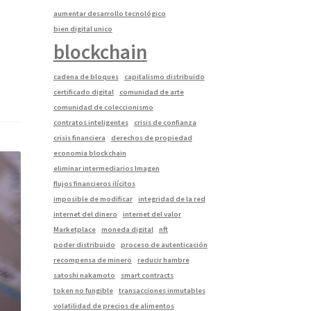
aumentar desarrollo tecnológico
bien digital unico
blockchain
cadena de bloques
capitalismo distribuido
certificado digital
comunidad de arte
comunidad de coleccionismo
contratos inteligentes
crisis de confianza
crisis financiera
derechos de propiedad
economia blockchain
eliminar intermediarios Imagen
flujos financieros ilícitos
imposible de modificar
integridad de la red
internet del dinero
internet del valor
Marketplace
moneda digital
nft
poder distribuido
proceso de autenticación
recompensa de minero
reducir hambre
satoshi nakamoto
smart contracts
token no fungible
transacciones inmutables
volatilidad de precios de alimentos