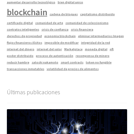
aumentar desarrollo tecnológico
bien digital unico
blockchain
cadena de bloques
capitalismo distribuido
certificado digital
comunidad de arte
comunidad de coleccionismo
contratos inteligentes
crisis de confianza
crisis financiera
derechos de propiedad
economia blockchain
eliminar intermediarios Imagen
flujos financieros ilícitos
imposible de modificar
integridad de la red
internet del dinero
internet del valor
Marketplace
moneda digital
nft
poder distribuido
proceso de autenticación
recompensa de minero
reducir hambre
satoshi nakamoto
smart contracts
token no fungible
transacciones inmutables
volatilidad de precios de alimentos
Últimas publicaciones