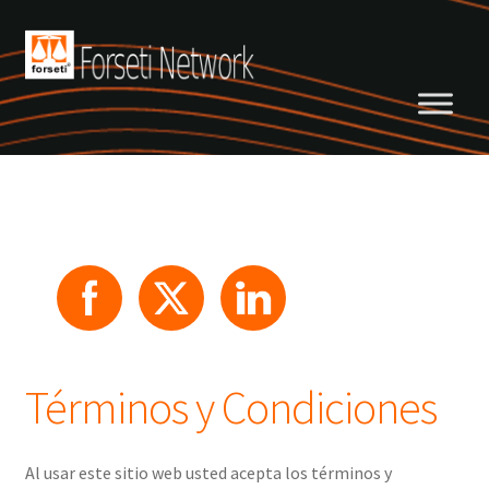
Saltar
Ir
a
al
navegación
contenido
Términos y Condiciones
Al usar este sitio web usted acepta los términos y