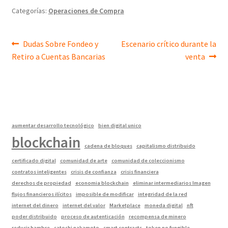
Categorías:
Operaciones de Compra
Navegación
Entrada
Siguiente
Dudas Sobre Fondeo y
Escenario crítico durante la
anterior:
entrada:
Retiro a Cuentas Bancarias
venta
de
entradas
aumentar desarrollo tecnológico
bien digital unico
blockchain
cadena de bloques
capitalismo distribuido
certificado digital
comunidad de arte
comunidad de coleccionismo
contratos inteligentes
crisis de confianza
crisis financiera
derechos de propiedad
economia blockchain
eliminar intermediarios Imagen
flujos financieros ilícitos
imposible de modificar
integridad de la red
internet del dinero
internet del valor
Marketplace
moneda digital
nft
poder distribuido
proceso de autenticación
recompensa de minero
reducir hambre
satoshi nakamoto
smart contracts
token no fungible