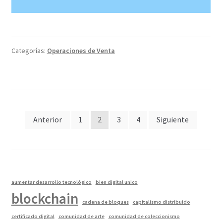
Categorías:
Operaciones de Venta
Paginación
Anterior
1
2
3
4
Siguiente
de
entradas
aumentar desarrollo tecnológico
bien digital unico
blockchain
cadena de bloques
capitalismo distribuido
certificado digital
comunidad de arte
comunidad de coleccionismo