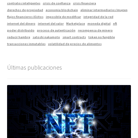
contratos inteligentes
crisis de confianza
crisis financiera
derechos de propiedad
economia blockchain
eliminar intermediarios Imagen
flujos financieros ilícitos
imposible de modificar
integridad de la red
internet del dinero
internet del valor
Marketplace
moneda digital
nft
poder distribuido
proceso de autenticación
recompensa de minero
reducir hambre
satoshi nakamoto
smart contracts
token no fungible
transacciones inmutables
volatilidad de precios de alimentos
Últimas publicaciones