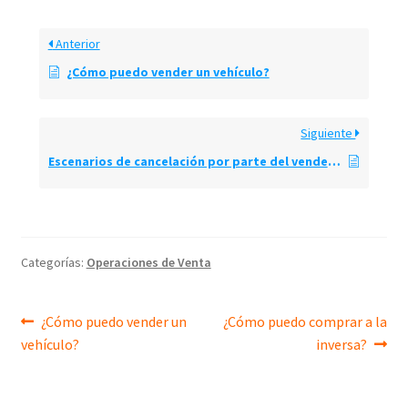
Anterior
¿Cómo puedo vender un vehículo?
Siguiente
Escenarios de cancelación por parte del vendedor
Categorías:
Operaciones de Venta
Navegación
Entrada
Siguiente
¿Cómo puedo vender un
¿Cómo puedo comprar a la
anterior:
entrada:
vehículo?
inversa?
de
entradas