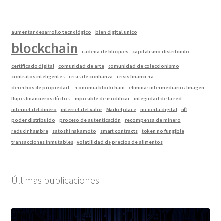
aumentar desarrollo tecnológico
bien digital unico
blockchain
cadena de bloques
capitalismo distribuido
certificado digital
comunidad de arte
comunidad de coleccionismo
contratos inteligentes
crisis de confianza
crisis financiera
derechos de propiedad
economia blockchain
eliminar intermediarios Imagen
flujos financieros ilícitos
imposible de modificar
integridad de la red
internet del dinero
internet del valor
Marketplace
moneda digital
nft
poder distribuido
proceso de autenticación
recompensa de minero
reducir hambre
satoshi nakamoto
smart contracts
token no fungible
transacciones inmutables
volatilidad de precios de alimentos
Últimas publicaciones