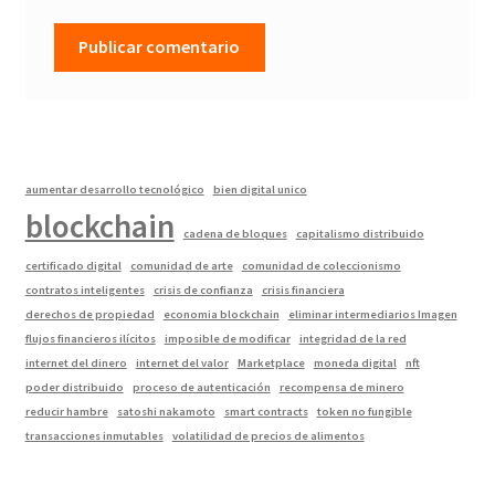
aumentar desarrollo tecnológico
bien digital unico
blockchain
cadena de bloques
capitalismo distribuido
certificado digital
comunidad de arte
comunidad de coleccionismo
contratos inteligentes
crisis de confianza
crisis financiera
derechos de propiedad
economia blockchain
eliminar intermediarios Imagen
flujos financieros ilícitos
imposible de modificar
integridad de la red
internet del dinero
internet del valor
Marketplace
moneda digital
nft
poder distribuido
proceso de autenticación
recompensa de minero
reducir hambre
satoshi nakamoto
smart contracts
token no fungible
transacciones inmutables
volatilidad de precios de alimentos