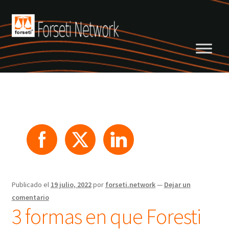
Saltar
Ir
a
al
navegación
contenido
Publicado el
19 julio, 2022
por
forseti.network
—
Dejar un
comentario
3 formas en que Foresti