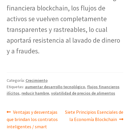
financiera blockchain, los flujos de
activos se vuelven completamente
transparentes y rastreables, lo cual
aportará resistencia al lavado de dinero
y a fraudes.
Categoría:
Crecimiento
Etiquetas:
aumentar desarrollo tecnológico
,
flujos financieros
ilícitos
,
reducir hambre
,
volatilidad de precios de alimentos
Navegación
Entrada
Siguiente
Ventajas y desventajas
Siete Principios Esenciales de
anterior:
entrada:
que brindan los contratos
la Economía Blockchain
de
inteligentes / smart