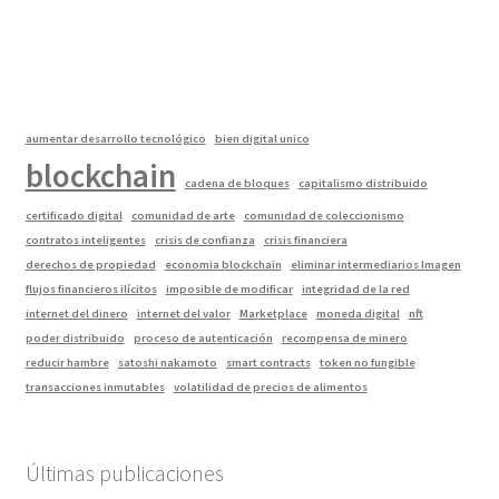
anterior:
entrada:
de
entradas
aumentar desarrollo tecnológico
bien digital unico
blockchain
cadena de bloques
capitalismo distribuido
certificado digital
comunidad de arte
comunidad de coleccionismo
contratos inteligentes
crisis de confianza
crisis financiera
derechos de propiedad
economia blockchain
eliminar intermediarios Imagen
flujos financieros ilícitos
imposible de modificar
integridad de la red
internet del dinero
internet del valor
Marketplace
moneda digital
nft
poder distribuido
proceso de autenticación
recompensa de minero
reducir hambre
satoshi nakamoto
smart contracts
token no fungible
transacciones inmutables
volatilidad de precios de alimentos
Últimas publicaciones