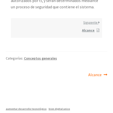
autorizados por ti, y serán determinados mediante
un proceso de seguridad que contiene el sistema.
Siguiente
Alcance
Categorías:
Conceptos generales
Navegación
Siguiente
Alcance
entrada:
de
entradas
aumentar desarrollo tecnológico
bien digital unico