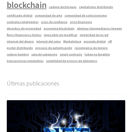
blockchain
cadena de bloques
capitalismo distribuido
certificado digital
comunidad de arte
comunidad de coleccionismo
contratos inteligentes
crisis de confianza
crisis financiera
derechos de propiedad
economia blockchain
eliminar intermediarios Imagen
flujos financieros ilícitos
imposible de modificar
integridad de la red
internet del dinero
internet del valor
Marketplace
moneda digital
nft
poder distribuido
proceso de autenticación
recompensa de minero
reducir hambre
satoshi nakamoto
smart contracts
token no fungible
transacciones inmutables
volatilidad de precios de alimentos
Últimas publicaciones