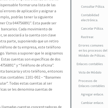
ispensable formar una lista de las
Consultar Póliza.
sí errores de aplicación y asignar a
Contabilidad
jemplo, podrías tener la siguiente
electrónica.
mer Cta 044756891”. Esta puede ser
Cancelar Póliza.
s bancarios. Cada movimiento de
, se asociará a la cuenta con clave
Rastrear.
otra parte, suponiendo que un retiro
Errores comunes
eléfono de tu empresa, este teléfono
en los procesos del
logo. Vamos a suponer que le asignamos
Módulo de Pólizas.
. Estas cuentas son específicas de dos
Enlaces contables
4756891” y “Teléfono de oficina”.
a bancaria y otro teléfono, entonces
Vista de Módulo
entas contables: 1101-002 – “Banamex
Procesos de
lar”. Todas estas cuentas al ser
Enlaces contables
ficas se les denomina cuentas de
Agregar enlace.
Cambiar enlace.
s llamadas cuentas concentradoras de