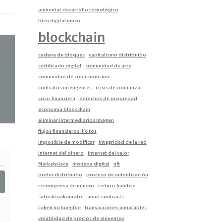
aumentar desarrollo tecnológico
bien digital unico
blockchain
cadena de bloques
capitalismo distribuido
certificado digital
comunidad de arte
comunidad de coleccionismo
contratos inteligentes
crisis de confianza
crisis financiera
derechos de propiedad
economia blockchain
eliminar intermediarios Imagen
flujos financieros ilícitos
imposible de modificar
integridad de la red
internet del dinero
internet del valor
Marketplace
moneda digital
nft
poder distribuido
proceso de autenticación
recompensa de minero
reducir hambre
satoshi nakamoto
smart contracts
token no fungible
transacciones inmutables
volatilidad de precios de alimentos