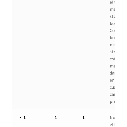
el tipo d
manejo 
stocks e
bodegas
Como es
bodega 
maneja
stocks d
este
material,
dará
entrada 
cualquie
cantidad
producto
> -1
-1
-1
No impo
el tipo d