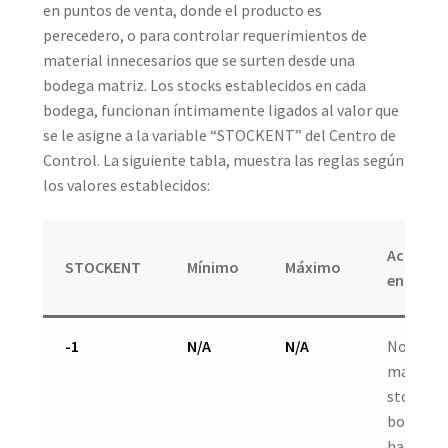
en puntos de venta, donde el producto es
perecedero, o para controlar requerimientos de
material innecesarios que se surten desde una
bodega matriz. Los stocks establecidos en cada
bodega, funcionan íntimamente ligados al valor que
se le asigne a la variable “STOCKENT” del Centro de
Control. La siguiente tabla, muestra las reglas según
los valores establecidos:
Acción d
STOCKENT
Mínimo
Máximo
entrada
-1
N/A
N/A
No se
manejan
stocks e
bodegas
hace