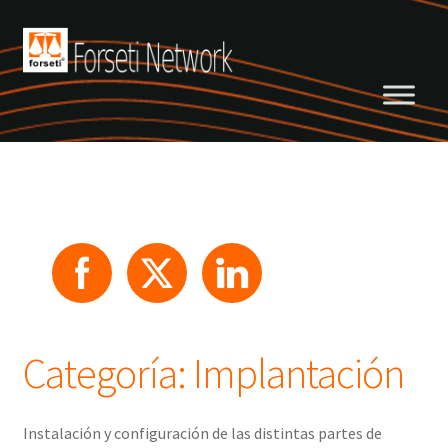
Saltar
Ir
a
al
navegación
contenido
Categoría:
Implantación
Instalación y configuración de las distintas partes de